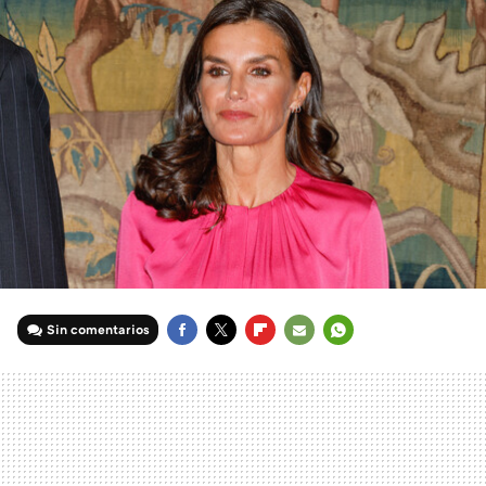
Sin comentarios
FACEBOOK
TWITTER
FLIPBOARD
E-
WHATSAPP
MAIL