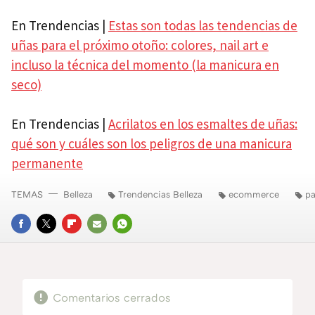
En Trendencias |
Estas son todas las tendencias de
uñas para el próximo otoño: colores, nail art e
incluso la técnica del momento (la manicura en
seco)
En Trendencias |
Acrilatos en los esmaltes de uñas:
qué son y cuáles son los peligros de una manicura
permanente
TEMAS
Belleza
Trendencias Belleza
ecommerce
pa
FACEBOOK
TWITTER
FLIPBOARD
E-
WHATSAPP
MAIL
Comentarios cerrados