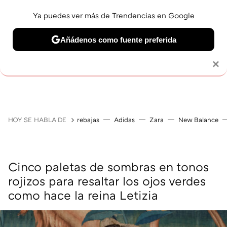
Ya puedes ver más de Trendencias en Google
Añádenos como fuente preferida
MAQUILLAJE
CELEBRITIES
CABELLO
TRATAMI
Solo necesitas una cuenta de Google
×
HOY SE HABLA DE
rebajas
Adidas
Zara
New Balance
Cinco paletas de sombras en tonos
rojizos para resaltar los ojos verdes
como hace la reina Letizia