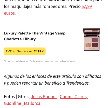
los maquillajes más rompedores. Precio
52,99
euros
.
Luxury Palette The Vintage Vamp
Charlotte Tilbury
PVP en Sephora —
52,99
€
El precio podría variar. Obtenemos comisión por estos enlaces
Algunos de los enlaces de este artículo son afiliados
y pueden reportar un beneficio a Trendencias.
Fotos | Gtres,
Jesus Briones
,
Chema Clares
,
G3online_Mallorca