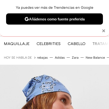
Ya puedes ver más de Trendencias en Google
MENÚ
NUEVO
Añádenos como fuente preferida
Solo necesitas una cuenta de Google
×
MAQUILLAJE
CELEBRITIES
CABELLO
TRATAMI
HOY SE HABLA DE
rebajas
Adidas
Zara
New Balance