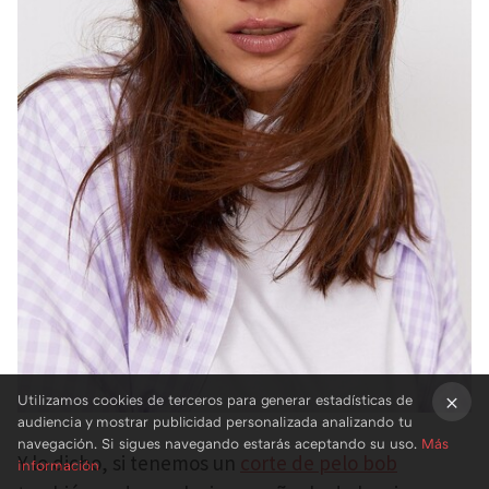
Utilizamos cookies de terceros para generar estadísticas de
audiencia y mostrar publicidad personalizada analizando tu
×
navegación. Si sigues navegando estarás aceptando su uso.
Más
Y lo dicho, si tenemos un
corte de pelo bob
información