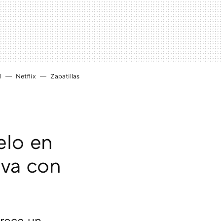
l
Netflix
Zapatillas
elo en
eva con
orece un