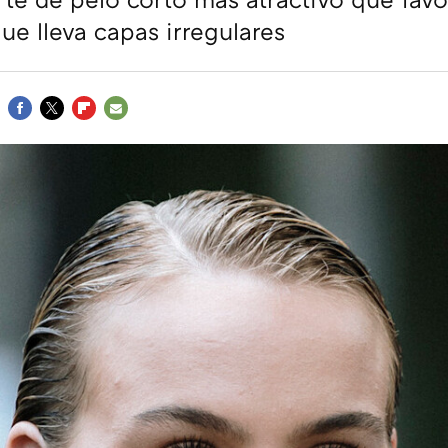
e lleva capas irregulares
FACEBOOK
TWITTER
FLIPBOARD
E-
MAIL