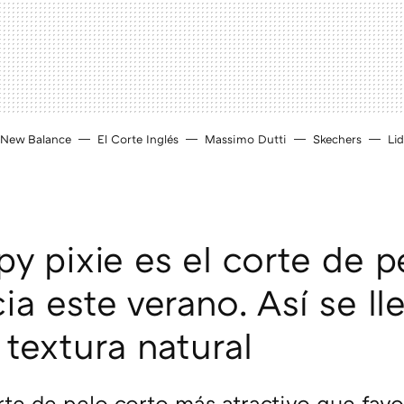
New Balance
El Corte Inglés
Massimo Dutti
Skechers
Lid
py pixie es el corte de p
ia este verano. Así se ll
 textura natural
orte de pelo corto más atractivo que fav