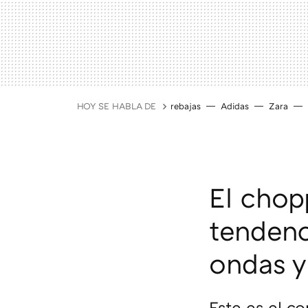
HOY SE HABLA DE
rebajas
Adidas
Zara
El chop
tendenc
ondas y
Este es el c