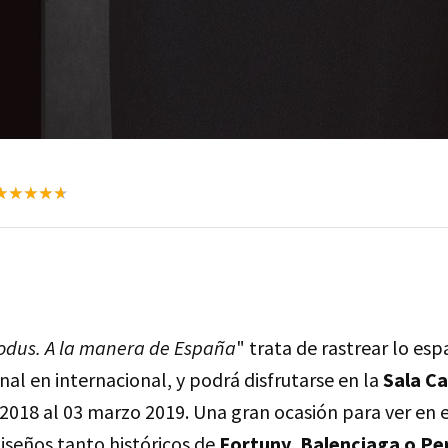
odus. A la manera de España
" trata de rastrear lo es
al en internacional, y podrá disfrutarse en la
Sala Ca
2018 al 03 marzo 2019. Una gran ocasión para ver en e
iseños tanto históricos de
Fortuny, Balenciaga o Pe