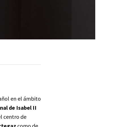
pañol en el ámbito
nal de Isabel II
l centro de
rtegaz
como de