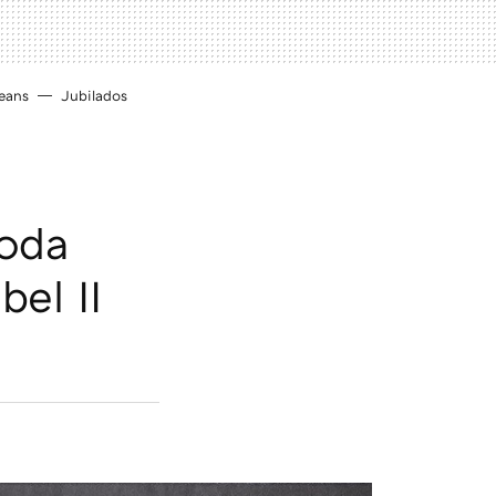
eans
Jubilados
moda
bel II