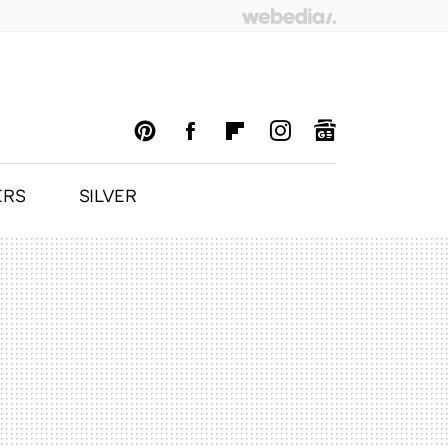
ERS
SILVER
PINTEREST
FACEBOOK
FLIPBOARD
INSTAGRAM
GOOGLENEWS