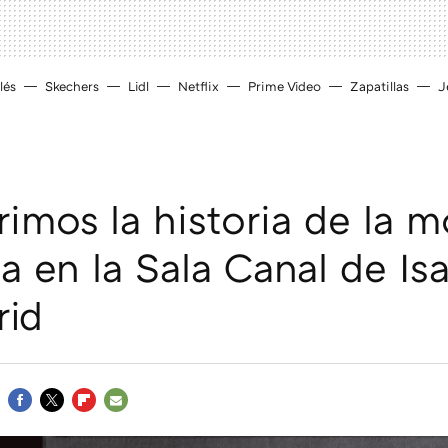
lés
Skechers
Lidl
Netflix
Prime Video
Zapatillas
J
imos la historia de la 
 en la Sala Canal de Isa
rid
FACEBOOK
TWITTER
FLIPBOARD
E-