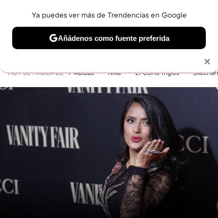
Ya puedes ver más de Trendencias en Google
MENÚ
NUEVO
Añádenos como fuente preferida
BELLEZA
SHOPPING
VIAJES
GASTRO
SNEAKERS
Solo necesitas una cuenta de Google
×
HOY SE HABLA DE
Adidas
Nike
El Corte Inglés
Skecher