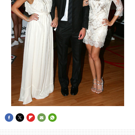
FACEBOOK
TWITTER
FLIPBOARD
E-
WHATSAPP
MAIL