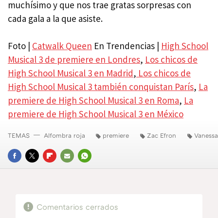
muchísimo y que nos trae gratas sorpresas con
cada gala a la que asiste.
Foto |
Catwalk Queen
En Trendencias |
High School
Musical 3 de premiere en Londres
,
Los chicos de
High School Musical 3 en Madrid
,
Los chicos de
High School Musical 3 también conquistan París
,
La
premiere de High School Musical 3 en Roma
,
La
premiere de High School Musical 3 en México
TEMAS
Alfombra roja
premiere
Zac Efron
Vaness
FACEBOOK
TWITTER
FLIPBOARD
E-
WHATSAPP
MAIL
Comentarios cerrados