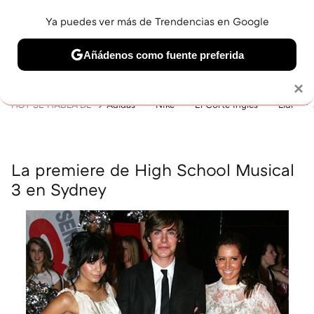
Ya puedes ver más de Trendencias en Google
MENÚ
NUEVO
Añádenos como fuente preferida
BELLEZA
SHOPPING
VIAJES
GASTRO
SNEAKERS
Solo necesitas una cuenta de Google
×
HOY SE HABLA DE
Adidas
Nike
El Corte Inglés
Lidl
La premiere de High School Musical
3 en Sydney