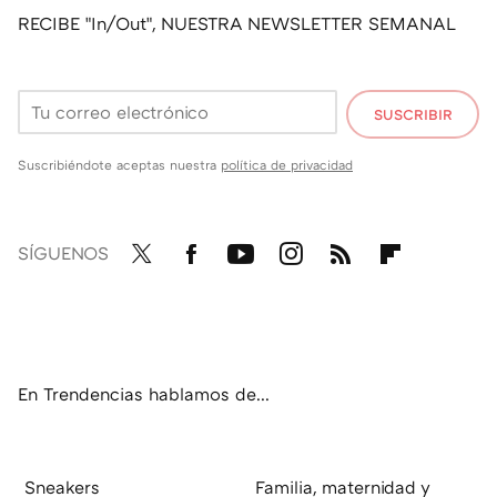
RECIBE "In/Out", NUESTRA NEWSLETTER SEMANAL
SUSCRIBIR
Suscribiéndote aceptas nuestra
política de privacidad
SÍGUENOS
Twit
Fac
You
Inst
RSS
Flip
ter
ebo
tub
agr
boa
ok
e
am
rd
En Trendencias hablamos de...
Sneakers
Familia, maternidad y