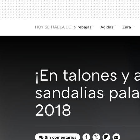
HOY SE HABLA DE
rebajas
Adidas
Zara
¡En talones y 
sandalias pala
2018
Sin comentarios