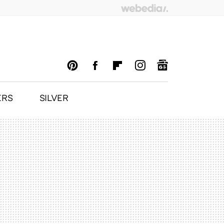
ERS
SILVER
PINTEREST
FACEBOOK
FLIPBOARD
INSTAGRAM
GOOGLENEWS