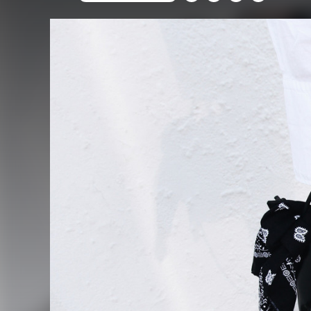
FACEBOOK
TWITTER
FLIPBOARD
E-
MAIL