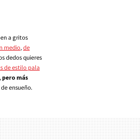
en a gritos
n medio
,
de
los dedos quieres
 de estilo pala
a, pero más
 de ensueño.