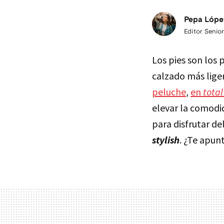
Pepa Lópe
Editor Senior
Los pies son los 
calzado más liger
peluche
,
en
total
elevar la comodid
para disfrutar d
stylish
. ¿Te apun