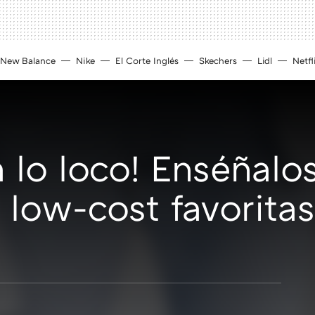
New Balance
Nike
El Corte Inglés
Skechers
Lidl
Netfl
a lo loco! Enséñalo
 low-cost favorita