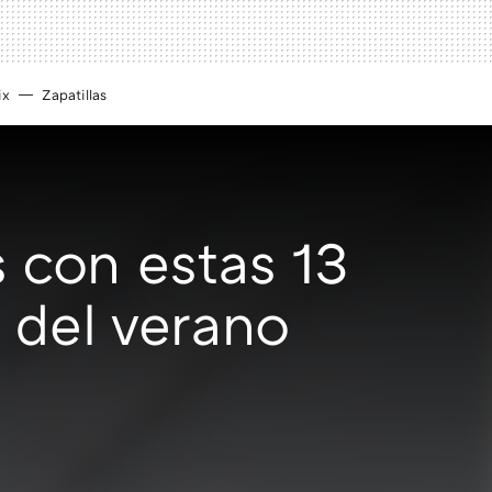
ix
Zapatillas
s con estas 13
s del verano