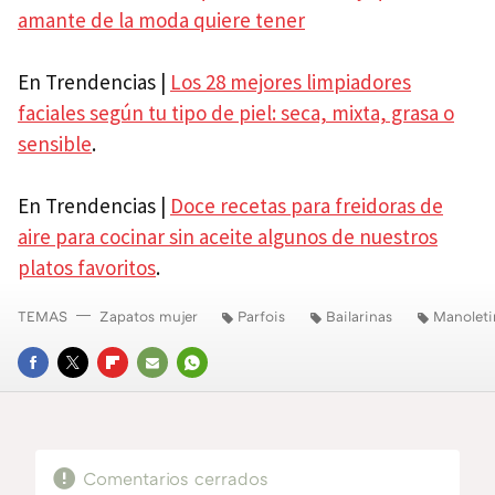
amante de la moda quiere tener
En Trendencias |
Los 28 mejores limpiadores
faciales según tu tipo de piel: seca, mixta, grasa o
sensible
.
En Trendencias |
Doce recetas para freidoras de
aire para cocinar sin aceite algunos de nuestros
platos favoritos
.
TEMAS
Zapatos mujer
Parfois
Bailarinas
Manoleti
FACEBOOK
TWITTER
FLIPBOARD
E-
WHATSAPP
MAIL
Comentarios cerrados