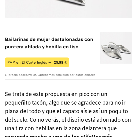
Bailarinas de mujer destalonadas con
puntera afilada y hebilla en liso
PVP en El Corte Inglés —
25,99
€
El precio podría variar. Obtenemos comisión por estos enlaces
Se trata de esta propuesta en pico con un
pequeñito tacón, algo que se agradece para no ir
plana del todo y que el zapato aísle así un poquito
del suelo. Como verás, el diseño está adornado con
una tira con hebillas en la zona delantera que
recuerda mucho a uno de los
stilettos
más