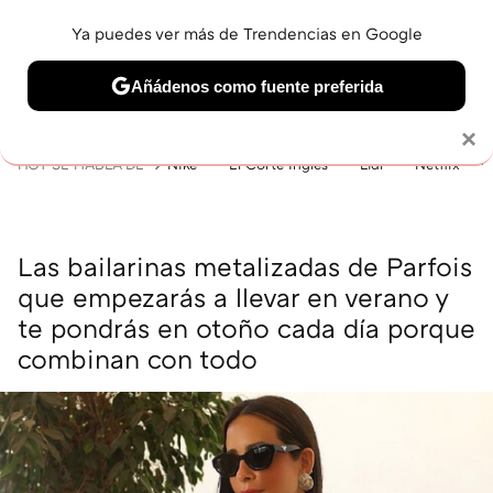
Ya puedes ver más de Trendencias en Google
MENÚ
NUEVO
Añádenos como fuente preferida
BELLEZA
SHOPPING
VIAJES
GASTRO
SNEAKERS
Solo necesitas una cuenta de Google
×
HOY SE HABLA DE
Nike
El Corte Inglés
Lidl
Netflix
Las bailarinas metalizadas de Parfois
que empezarás a llevar en verano y
te pondrás en otoño cada día porque
combinan con todo