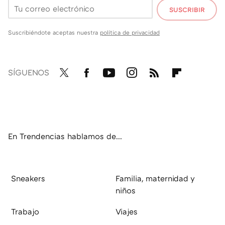
SUSCRIBIR
Suscribiéndote aceptas nuestra
política de privacidad
SÍGUENOS
Twit
Fac
You
Inst
RSS
Flip
ter
ebo
tub
agr
boa
ok
e
am
rd
En Trendencias hablamos de...
Sneakers
Familia, maternidad y
niños
Trabajo
Viajes