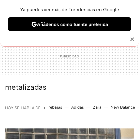
Ya puedes ver más de Trendencias en Google
MENÚ
NUEVO
Añádenos como fuente preferida
BELLEZA
SHOPPING
VIAJES
GASTRO
SNEAKERS
Solo necesitas una cuenta de Google
×
metalizadas
rebajas
Adidas
Zara
New Balance
HOY SE HABLA DE