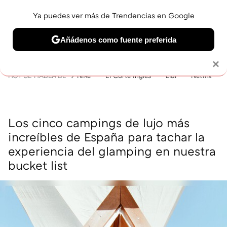
Ya puedes ver más de Trendencias en Google
MENÚ
NUEVO
Añádenos como fuente preferida
BELLEZA
SHOPPING
VIAJES
GASTRO
SNEAKERS
Solo necesitas una cuenta de Google
×
HOY SE HABLA DE
Nike
El Corte Inglés
Lidl
Netflix
Los cinco campings de lujo más
increíbles de España para tachar la
experiencia del glamping en nuestra
bucket list