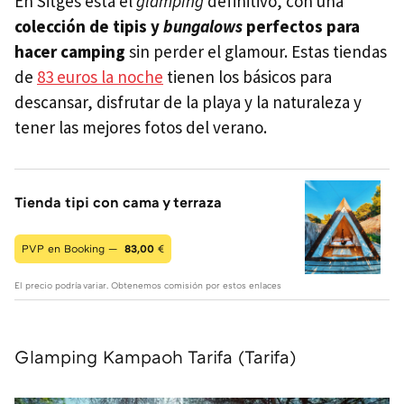
En Sitges está el
glamping
definitivo, con una
colección de tipis y
bungalows
perfectos para
hacer camping
sin perder el glamour. Estas tiendas
de
83 euros la noche
tienen los básicos para
descansar, disfrutar de la playa y la naturaleza y
tener las mejores fotos del verano.
Tienda tipi con cama y terraza
PVP en Booking —
83,00
€
El precio podría variar. Obtenemos comisión por estos enlaces
Glamping Kampaoh Tarifa (Tarifa)