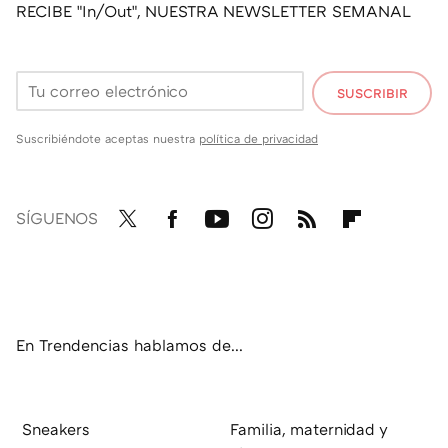
RECIBE "In/Out", NUESTRA NEWSLETTER SEMANAL
SUSCRIBIR
Suscribiéndote aceptas nuestra
política de privacidad
SÍGUENOS
Twit
Fac
You
Inst
RSS
Flip
ter
ebo
tub
agr
boa
ok
e
am
rd
En Trendencias hablamos de...
Sneakers
Familia, maternidad y