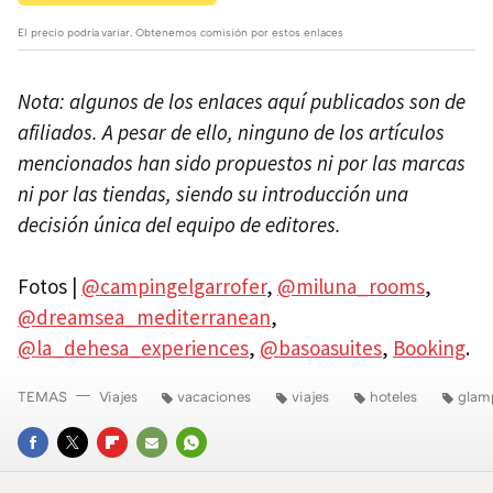
El precio podría variar. Obtenemos comisión por estos enlaces
Nota: algunos de los enlaces aquí publicados son de
afiliados. A pesar de ello, ninguno de los artículos
mencionados han sido propuestos ni por las marcas
ni por las tiendas, siendo su introducción una
decisión única del equipo de editores.
Fotos |
@campingelgarrofer
,
@miluna_rooms
,
@dreamsea_mediterranean
,
@la_dehesa_experiences
,
@basoasuites
,
Booking
.
TEMAS
Viajes
vacaciones
viajes
hoteles
glam
FACEBOOK
TWITTER
FLIPBOARD
E-
WHATSAPP