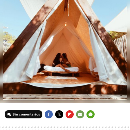
Sin comentarios
FACEBOOK
TWITTER
FLIPBOARD
E-
WHATSAPP