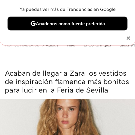
Ya puedes ver más de Trendencias en Google
MENÚ
NUEVO
Añádenos como fuente preferida
BELLEZA
SHOPPING
VIAJES
GASTRO
SNEAKERS
Solo necesitas una cuenta de Google
×
HOY SE HABLA DE
Adidas
Nike
El Corte Inglés
Skecher
Acaban de llegar a Zara los vestidos
de inspiración flamenca más bonitos
para lucir en la Feria de Sevilla