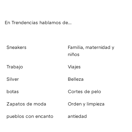
ter
ebo
tub
agr
boa
ok
e
am
rd
En Trendencias hablamos de...
Sneakers
Familia, maternidad y
niños
Trabajo
Viajes
Silver
Belleza
botas
Cortes de pelo
Zapatos de moda
Orden y limpieza
pueblos con encanto
antiedad