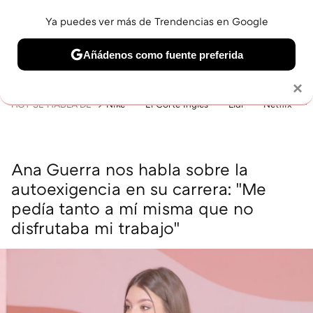
Ya puedes ver más de Trendencias en Google
MENÚ
NUEVO
Añádenos como fuente preferida
BELLEZA
SHOPPING
VIAJES
GASTRO
SNEAKERS
Solo necesitas una cuenta de Google
×
HOY SE HABLA DE
Nike
El Corte Inglés
Lidl
Netflix
Ana Guerra nos habla sobre la
autoexigencia en su carrera: "Me
pedía tanto a mí misma que no
disfrutaba mi trabajo"