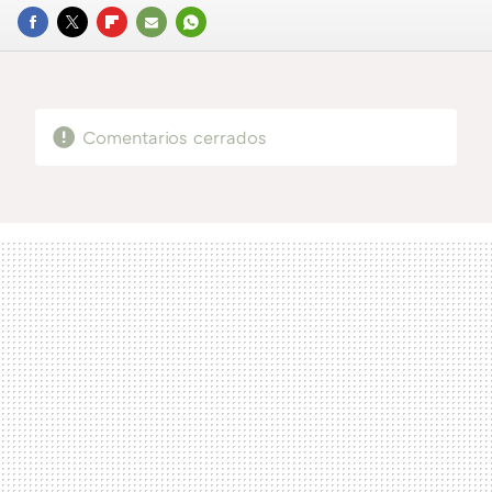
FACEBOOK
TWITTER
FLIPBOARD
E-
WHATSAPP
MAIL
Comentarios cerrados