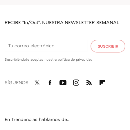
RECIBE "In/Out", NUESTRA NEWSLETTER SEMANAL
SUSCRIBIR
Suscribiéndote aceptas nuestra
política de privacidad
SÍGUENOS
Twit
Fac
You
Inst
RSS
Flip
ter
ebo
tub
agr
boa
ok
e
am
rd
En Trendencias hablamos de...