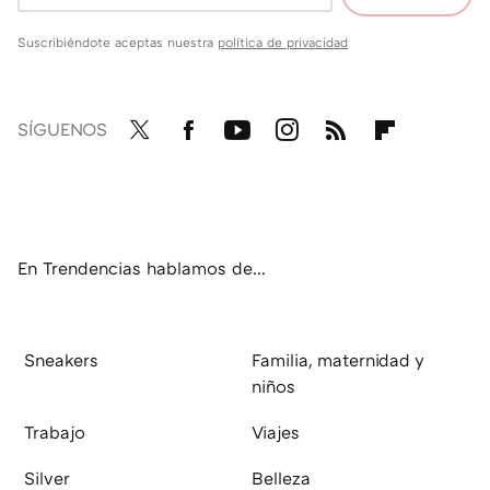
Suscribiéndote aceptas nuestra
política de privacidad
SÍGUENOS
Twit
Fac
You
Inst
RSS
Flip
ter
ebo
tub
agr
boa
ok
e
am
rd
En Trendencias hablamos de...
Sneakers
Familia, maternidad y
niños
Trabajo
Viajes
Silver
Belleza