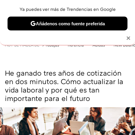
Ya puedes ver más de Trendencias en Google
MENÚ
NUEVO
Añádenos como fuente preferida
BELLEZA
SHOPPING
VIAJES
GASTRO
SNEAKERS
Solo necesitas una cuenta de Google
×
HOY SE HABLA DE
rebajas
herencia
Adidas
New Balan
He ganado tres años de cotización
en dos minutos. Cómo actualizar la
vida laboral y por qué es tan
importante para el futuro