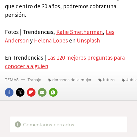
que dentro de 30 años, podremos cobrar una
pensión.
Fotos | Trendencias,
Katie Smetherman
,
Les
Anderson
y
Helena Lopes
en
Unsplash
En Trendencias |
Las 120 mejores preguntas para
conocer a alguien
TEMAS
Trabajo
derechos de la mujer
futuro
Jubil
FACEBOOK
TWITTER
FLIPBOARD
E-
WHATSAPP
MAIL
Comentarios cerrados