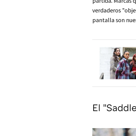
partida. Marcas 
verdaderos "obje
pantalla son nue
El "Saddl