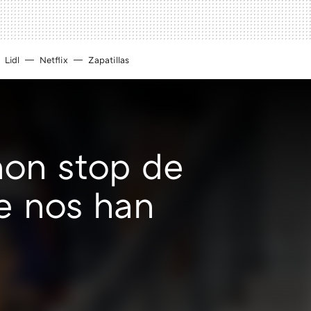
Lidl
Netflix
Zapatillas
 non stop de
ue nos han