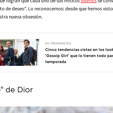
que logran que cada uno de sus míticos
diseños
se conv
to de deseo". Lo reconocemos: desde que hemos visto
stra nueva obsesión.
EN TRENDENCIAS
Cinco tendencias vistas en los loo
'Gossip Girl' que lo tienen todo pa
temporada
e" de Dior