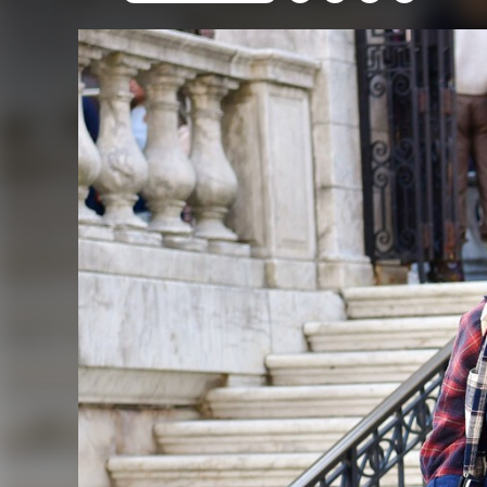
FACEBOOK
TWITTER
FLIPBOARD
E-
MAIL