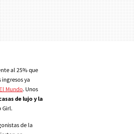
ente al 25% que
 ingresos ya
El Mundo
. Unos
asas de lujo y la
 Girl.
gonistas de la