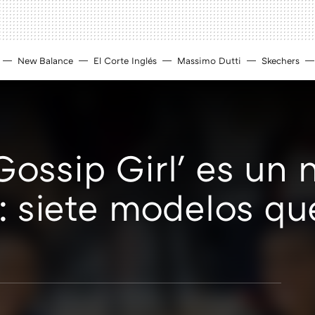
New Balance
El Corte Inglés
Massimo Dutti
Skechers
Gossip Girl' es un
o: siete modelos q