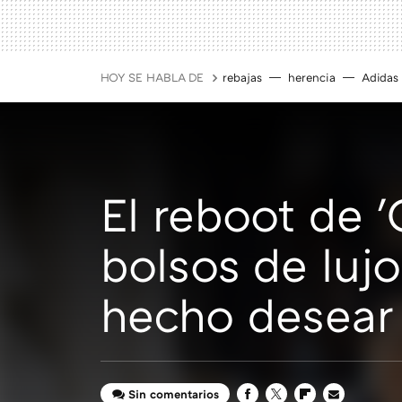
HOY SE HABLA DE
rebajas
herencia
Adidas
El reboot de '
bolsos de luj
hecho desear
Sin comentarios