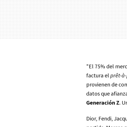
"El 75% del merca
factura el
prêt-à-
provienen de com
datos que afianz
Generación Z
. U
Dior, Fendi, Jacq