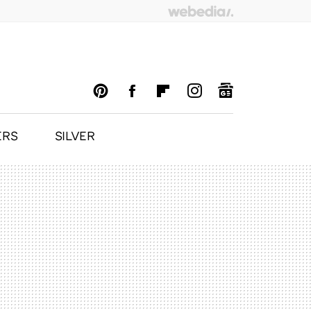
ERS
SILVER
PINTEREST
FACEBOOK
FLIPBOARD
INSTAGRAM
GOOGLENEWS