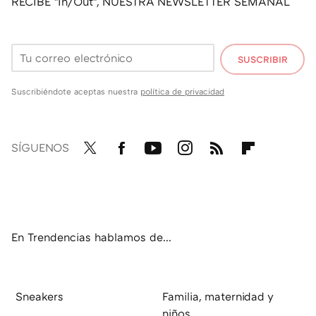
RECIBE "In/Out", NUESTRA NEWSLETTER SEMANAL
SUSCRIBIR
Suscribiéndote aceptas nuestra
política de privacidad
SÍGUENOS
Twit
Fac
You
Inst
RSS
Flip
ter
ebo
tub
agr
boa
ok
e
am
rd
En Trendencias hablamos de...
Sneakers
Familia, maternidad y
niños