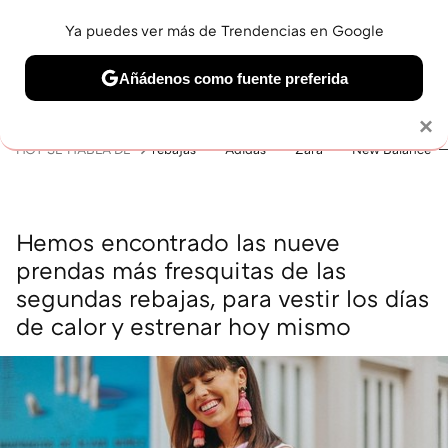
Ya puedes ver más de Trendencias en Google
MENÚ
NUEVO
Añádenos como fuente preferida
BELLEZA
SHOPPING
VIAJES
GASTRO
SNEAKERS
Solo necesitas una cuenta de Google
×
HOY SE HABLA DE
rebajas
Adidas
Zara
New Balance
Hemos encontrado las nueve
prendas más fresquitas de las
segundas rebajas, para vestir los días
de calor y estrenar hoy mismo