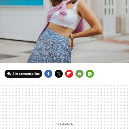
Sin comentarios
FACEBOOK
TWITTER
FLIPBOARD
E-
WHATSAPP
MAIL