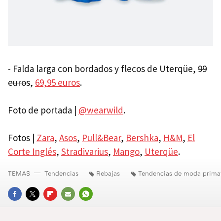
- Falda larga con bordados y flecos de Uterqüe,
99
euros
,
69,95 euros
.
Foto de portada |
@wearwild
.
Fotos |
Zara
,
Asos
,
Pull&Bear
,
Bershka
,
H&M
,
El
Corte Inglés
,
Stradivarius
,
Mango
,
Uterqüe
.
TEMAS
Tendencias
Rebajas
Tendencias de moda prima
FACEBOOK
TWITTER
FLIPBOARD
E-
WHATSAPP