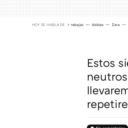
HOY SE HABLA DE
rebajas
Adidas
Zara
Estos s
neutros
llevare
repetir