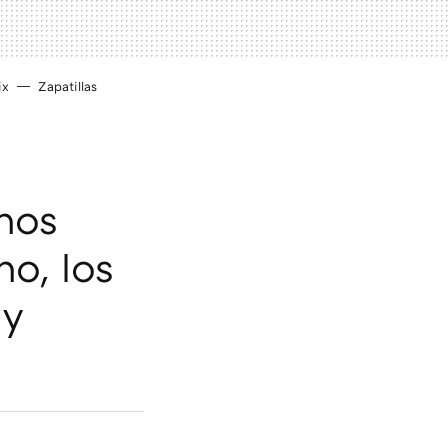
ix
Zapatillas
nos
no, los
 y