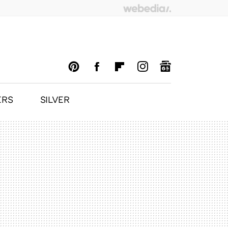
ERS
SILVER
PINTEREST
FACEBOOK
FLIPBOARD
INSTAGRAM
GOOGLENEWS