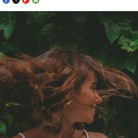
FACEBOOK
TWITTER
FLIPBOARD
E-
MAIL