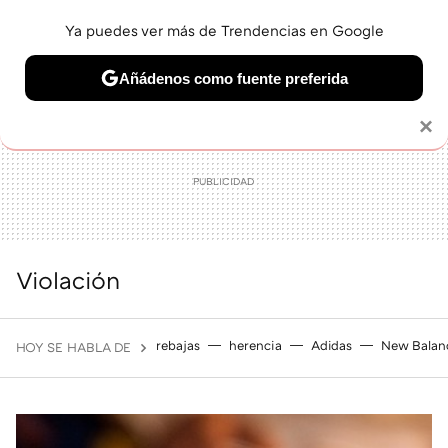
Ya puedes ver más de Trendencias en Google
MENÚ
NUEVO
Añádenos como fuente preferida
BELLEZA
SHOPPING
VIAJES
GASTRO
SNEAKERS
Solo necesitas una cuenta de Google
×
Violación
rebajas
herencia
Adidas
New Balan
HOY SE HABLA DE