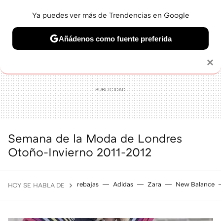
Ya puedes ver más de Trendencias en Google
MENÚ
NUEVO
Añádenos como fuente preferida
BELLEZA
SHOPPING
VIAJES
GASTRO
SNEAKERS
Solo necesitas una cuenta de Google
×
Semana de la Moda de Londres
Otoño-Invierno 2011-2012
rebajas
Adidas
Zara
New Balance
HOY SE HABLA DE