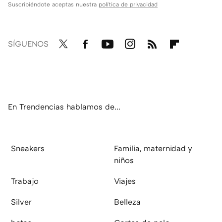
Suscribiéndote aceptas nuestra
política de privacidad
SÍGUENOS
Twit
Fac
You
Inst
RSS
Flip
ter
ebo
tub
agr
boa
ok
e
am
rd
En Trendencias hablamos de...
Sneakers
Familia, maternidad y
niños
Trabajo
Viajes
Silver
Belleza