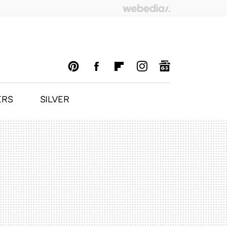
ERS
SILVER
PINTEREST
FACEBOOK
FLIPBOARD
INSTAGRAM
GOOGLENEWS