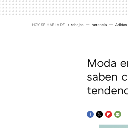
HOY SE HABLA DE
rebajas
herencia
Adidas
Moda en 
saben c
tendenc
FACEBOOK
TWITTER
FLIPBOAR
E-