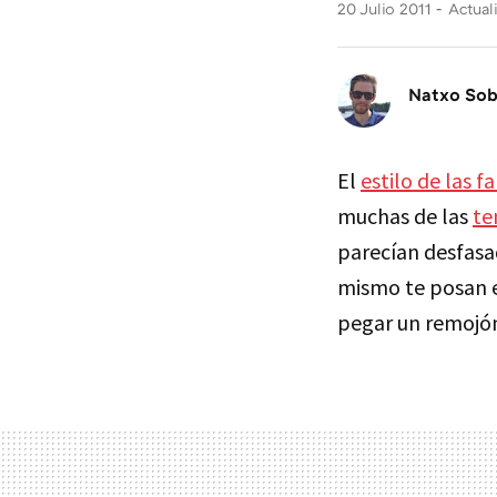
20 Julio 2011
Actual
Natxo So
El
estilo de las f
muchas de las
te
parecían desfasa
mismo te posan 
pegar un remojón