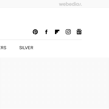
ERS
SILVER
PINTEREST
FACEBOOK
FLIPBOARD
INSTAGRAM
GOOGLENEWS