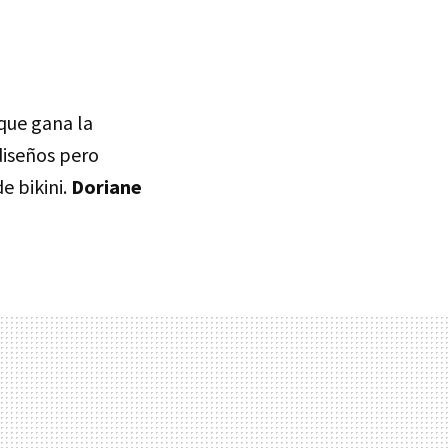
 que gana la
 diseños pero
e bikini.
Doriane