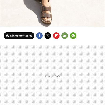
Sin comentarios
FACEBOOK
TWITTER
FLIPBOARD
E-
WHATSAPP
MAIL