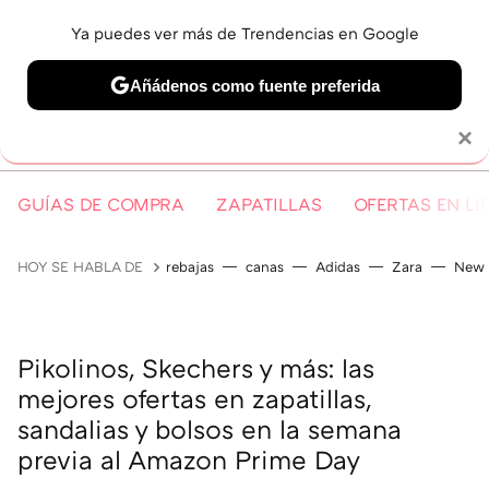
Ya puedes ver más de Trendencias en Google
MENÚ
NUEVO
Añádenos como fuente preferida
Solo necesitas una cuenta de Google
×
GUÍAS DE COMPRA
ZAPATILLAS
OFERTAS EN LI
HOY SE HABLA DE
rebajas
canas
Adidas
Zara
New 
Pikolinos, Skechers y más: las
mejores ofertas en zapatillas,
sandalias y bolsos en la semana
previa al Amazon Prime Day