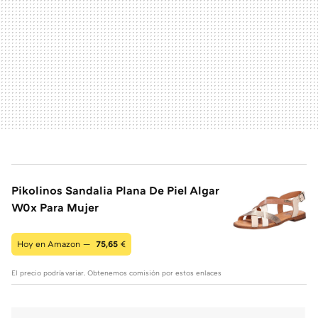
Pikolinos Sandalia Plana De Piel Algar
W0x Para Mujer
Hoy en Amazon —
75,65
€
El precio podría variar. Obtenemos comisión por estos enlaces