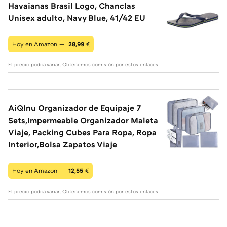
Havaianas Brasil Logo, Chanclas
Unisex adulto, Navy Blue, 41/42 EU
Hoy en Amazon —
28,99
€
El precio podría variar. Obtenemos comisión por estos enlaces
AiQInu Organizador de Equipaje 7
Sets,Impermeable Organizador Maleta
Viaje, Packing Cubes Para Ropa, Ropa
Interior,Bolsa Zapatos Viaje
Hoy en Amazon —
12,55
€
El precio podría variar. Obtenemos comisión por estos enlaces