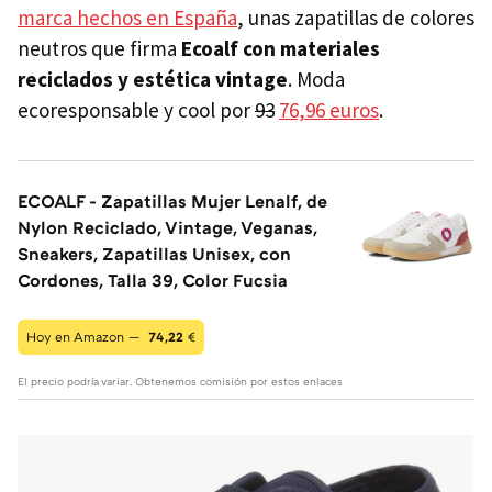
marca hechos en España
, unas zapatillas de colores
neutros que firma
Ecoalf con materiales
reciclados y estética vintage
. Moda
ecoresponsable y cool por
93
76,96 euros
.
ECOALF - Zapatillas Mujer Lenalf, de
Nylon Reciclado, Vintage, Veganas,
Sneakers, Zapatillas Unisex, con
Cordones, Talla 39, Color Fucsia
Hoy en Amazon —
74,22
€
El precio podría variar. Obtenemos comisión por estos enlaces