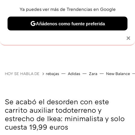
Ya puedes ver más de Trendencias en Google
Añádenos como fuente preferida
Solo necesitas una cuenta de Google
×
GUÍAS DE COMPRA
ZAPATILLAS
OFERTAS EN LI
HOY SE HABLA DE
rebajas
Adidas
Zara
New Balance
Se acabó el desorden con este
carrito auxiliar todoterreno y
estrecho de Ikea: minimalista y solo
cuesta 19,99 euros