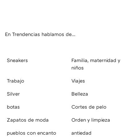
Twit
Fac
You
Inst
RSS
Flip
ter
ebo
tub
agr
boa
ok
e
am
rd
En Trendencias hablamos de...
Sneakers
Familia, maternidad y
niños
Trabajo
Viajes
Silver
Belleza
botas
Cortes de pelo
Zapatos de moda
Orden y limpieza
pueblos con encanto
antiedad