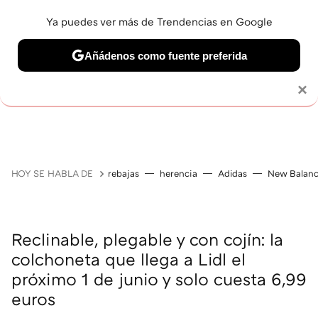
Ya puedes ver más de Trendencias en Google
Añádenos como fuente preferida
Solo necesitas una cuenta de Google
×
GUÍAS DE COMPRA
ZAPATILLAS
OFERTAS EN LI
HOY SE HABLA DE
rebajas
herencia
Adidas
New Balan
Reclinable, plegable y con cojín: la
colchoneta que llega a Lidl el
próximo 1 de junio y solo cuesta 6,99
euros