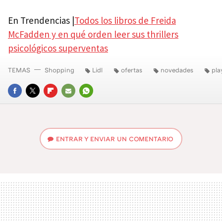
En Trendencias |
Todos los libros de Freida
McFadden y en qué orden leer sus thrillers
psicológicos superventas
TEMAS
Shopping
Lidl
ofertas
novedades
pla
FACEBOOK
TWITTER
FLIPBOARD
E-
WHATSAPP
MAIL
ENTRAR Y ENVIAR UN COMENTARIO