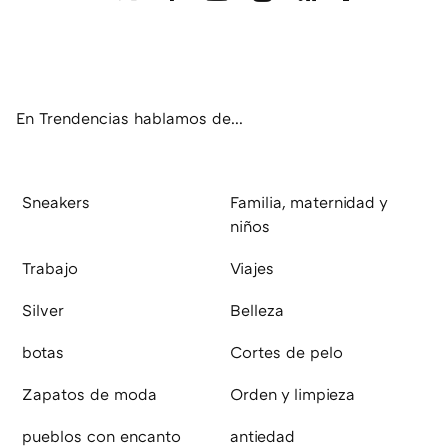
Twit
Fac
You
Inst
RSS
Flip
ter
ebo
tub
agr
boa
ok
e
am
rd
En Trendencias hablamos de...
Sneakers
Familia, maternidad y
niños
Trabajo
Viajes
Silver
Belleza
botas
Cortes de pelo
Zapatos de moda
Orden y limpieza
pueblos con encanto
antiedad