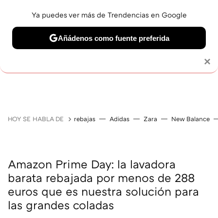
Ya puedes ver más de Trendencias en Google
Añádenos como fuente preferida
Solo necesitas una cuenta de Google
×
GUÍAS DE COMPRA
ZAPATILLAS
OFERTAS EN LI
HOY SE HABLA DE
rebajas
Adidas
Zara
New Balance
Amazon Prime Day: la lavadora
barata rebajada por menos de 288
euros que es nuestra solución para
las grandes coladas