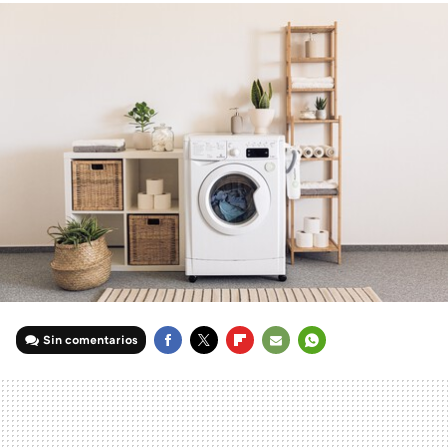
Sin comentarios
FACEBOOK
TWITTER
FLIPBOARD
E-
WHATSAPP
MAIL