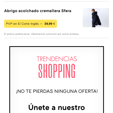
Abrigo acolchado cremallera Sfera
PVP en El Corte Inglés —
39,99
€
El precio podría variar. Obtenemos comisión por estos enlaces