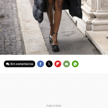
Sin comentarios
FACEBOOK
TWITTER
FLIPBOARD
E-
WHATSAPP
MAIL