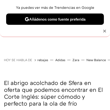
Ya puedes ver más de Trendencias en Google
Añádenos como fuente preferida
Solo necesitas una cuenta de Google
×
GUÍAS DE COMPRA
ZAPATILLAS
OFERTAS EN LI
HOY SE HABLA DE
rebajas
Adidas
Zara
New Balance
El abrigo acolchado de Sfera en
oferta que podemos encontrar en El
Corte Inglés: súper cómodo y
perfecto para la ola de frío