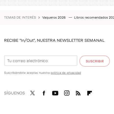
TEMAS DE INTERÉS
Vaqueros 2026
Libros recomendados 2
RECIBE "In/Out", NUESTRA NEWSLETTER SEMANAL
SUSCRIBIR
Suscribiéndote aceptas nuestra
política de privacidad
SÍGUENOS
Twit
Fac
You
Inst
RSS
Flip
ter
ebo
tub
agr
boa