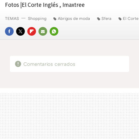
Fotos |El Corte Inglés , Imaxtree
TEMAS
Shopping
Abrigos de moda
Sfera
El Corte
FACEBOOK
TWITTER
FLIPBOARD
E-
WHATSAPP
MAIL
Comentarios cerrados