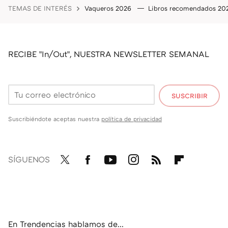
TEMAS DE INTERÉS
Vaqueros 2026
Libros recomendados 2
RECIBE "In/Out", NUESTRA NEWSLETTER SEMANAL
SUSCRIBIR
Suscribiéndote aceptas nuestra
política de privacidad
SÍGUENOS
Twit
Fac
You
Inst
RSS
Flip
ter
ebo
tub
agr
boa
ok
e
am
rd
En Trendencias hablamos de...