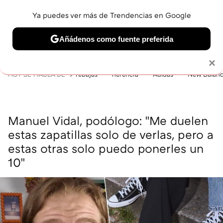
Ya puedes ver más de Trendencias en Google
MENÚ
NUEVO
Añádenos como fuente preferida
BELLEZA
SHOPPING
VIAJES
GASTRO
SNEAKERS
Solo necesitas una cuenta de Google
×
HOY SE HABLA DE
rebajas
herencia
Adidas
New Balan
Manuel Vidal, podólogo: "Me duelen
estas zapatillas solo de verlas, pero a
estas otras solo puedo ponerles un
10"