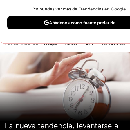
Ya puedes ver más de Trendencias en Google
MENÚ
NUEVO
Añádenos como fuente preferida
BELLEZA
SHOPPING
VIAJES
GASTRO
SNEAKERS
Solo necesitas una cuenta de Google
HOY SE HABLA DE
rebajas
Adidas
Zara
New Balance
La nueva tendencia, levantarse a