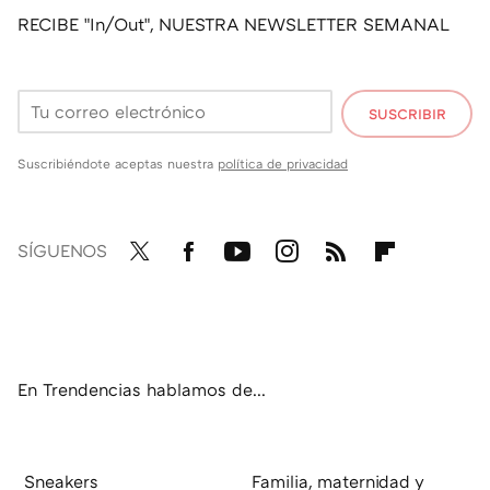
RECIBE "In/Out", NUESTRA NEWSLETTER SEMANAL
SUSCRIBIR
Suscribiéndote aceptas nuestra
política de privacidad
SÍGUENOS
Twit
Fac
You
Inst
RSS
Flip
ter
ebo
tub
agr
boa
ok
e
am
rd
En Trendencias hablamos de...
Sneakers
Familia, maternidad y