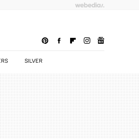
ERS
SILVER
PINTEREST
FACEBOOK
FLIPBOARD
INSTAGRAM
GOOGLENEWS