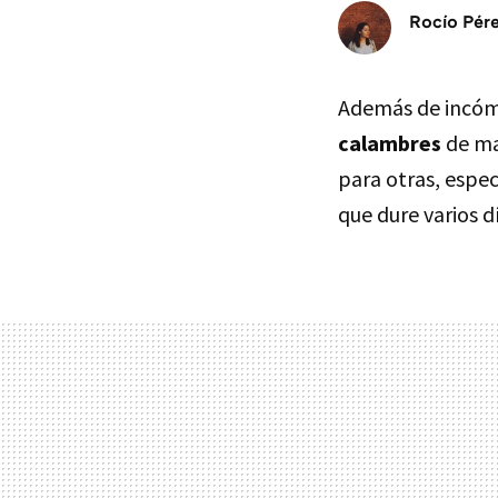
Rocío Pér
Además de incóm
calambres
de ma
para otras, espe
que dure varios d