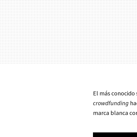
El más conocido 
crowdfunding
hac
marca blanca con