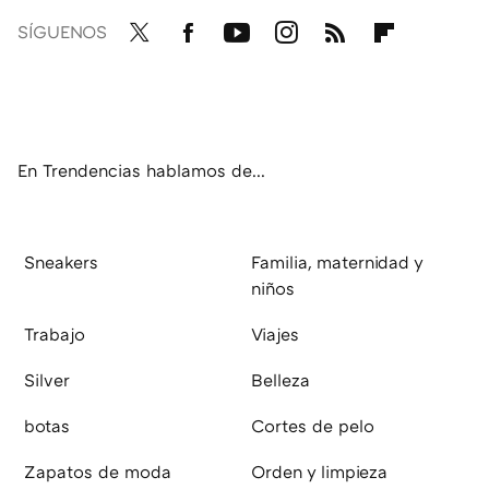
SÍGUENOS
Twit
Fac
You
Inst
RSS
Flip
ter
ebo
tub
agr
boa
ok
e
am
rd
En Trendencias hablamos de...
Sneakers
Familia, maternidad y
niños
Trabajo
Viajes
Silver
Belleza
botas
Cortes de pelo
Zapatos de moda
Orden y limpieza