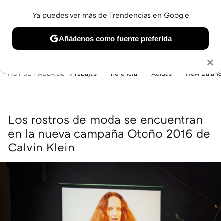
Ya puedes ver más de Trendencias en Google
MENÚ
NUEVO
Añádenos como fuente preferida
BELLEZA
SHOPPING
VIAJES
GASTRO
SNEAKERS
Solo necesitas una cuenta de Google
×
HOY SE HABLA DE
rebajas
herencia
Adidas
New Balan
Los rostros de moda se encuentran
en la nueva campaña Otoño 2016 de
Calvin Klein