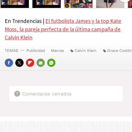
Ne
En Trendencias |
El futbolista James y la top Kate
Moss, la pareja perfecta de la última campaña de
Calvin Klein
TEMAS
Publicidad
Marcas
Calvin Klein
Grace Coddi
FACEBOOK
TWITTER
FLIPBOARD
E-
WHATSAPP
MAIL
Comentarios cerrados