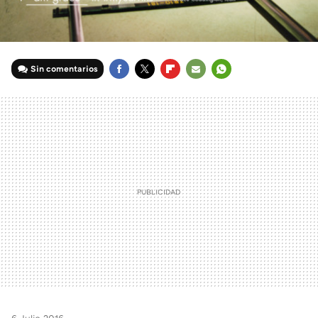
Sin comentarios
FACEBOOK
TWITTER
FLIPBOARD
E-
WHATSAPP
MAIL