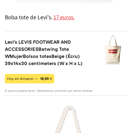
Bolsa tote de Levi's.
17 euros.
Levi's LEVIS FOOTWEAR AND
ACCESSORIESBatwing Tote
WMujerBolsos totesBeige (Écru)
39x14x30 centimeters (W x H x L)
Hoy en Amazon —
18,99
€
El precio podría variar. Obtenemos comisión por estos enlaces