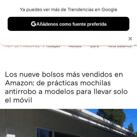
Ya puedes ver más de Trendencias en Google
MENÚ
NUEVO
Añádenos como fuente preferida
BELLEZA
SHOPPING
VIAJES
GASTRO
SNEAKERS
Solo necesitas una cuenta de Google
×
HOY SE HABLA DE
rebajas
Adidas
Zara
New Balance
Los nueve bolsos más vendidos en
Amazon: de prácticas mochilas
antirrobo a modelos para llevar solo
el móvil