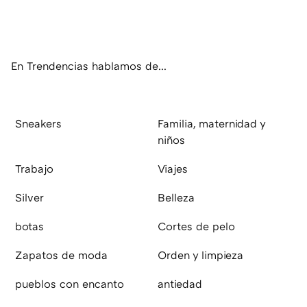
ter
ebo
tub
agr
boa
ok
e
am
rd
En Trendencias hablamos de...
Sneakers
Familia, maternidad y
niños
Trabajo
Viajes
Silver
Belleza
botas
Cortes de pelo
Zapatos de moda
Orden y limpieza
pueblos con encanto
antiedad