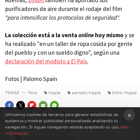
purificadores de aire durante el rodaje del film
"para intensificar los protocolos de seguridad".
La colección está a la venta
online
hoy mismo
y se
ha realizado "en un taller de ropa cosida por gente
del pueblo y con un sueldo digno", según una
declaración del modisto a El País
.
Fotos | Palomo Spain
TEMAS
París
hippie
peinado hippie
Estilo Hippie
FACEBOOK
TWITTER
FLIPBOARD
E-
WHATSAPP
Utilizamos cookies de terceros para generar estadísticas de
audiencia y mostrar publicidad personalizada analizando tu
MAIL
×
navegación. Si sigues navegando estarás aceptando su uso.
Más
información
Comentarios cerrados