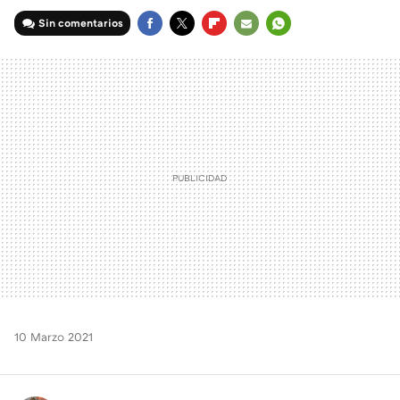
Sin comentarios
FACEBOOK
TWITTER
FLIPBOARD
E-
WHATSAPP
MAIL
10 Marzo 2021