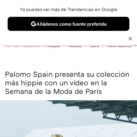
Ya puedes ver más de Trendencias en Google
MENÚ
NUEVO
Añádenos como fuente preferida
BELLEZA
SHOPPING
VIAJES
GASTRO
SNEAKERS
Solo necesitas una cuenta de Google
×
HOY SE HABLA DE
rebajas
Adidas
Zara
New Balance
Palomo Spain presenta su colección
más hippie con un vídeo en la
Semana de la Moda de París