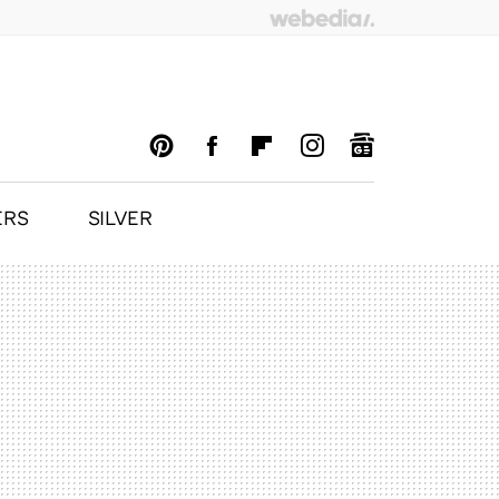
ERS
SILVER
PINTEREST
FACEBOOK
FLIPBOARD
INSTAGRAM
GOOGLENEWS