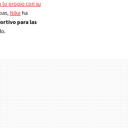
o lo propio con su
ebas,
Nike
ha
rtivo para las
do.