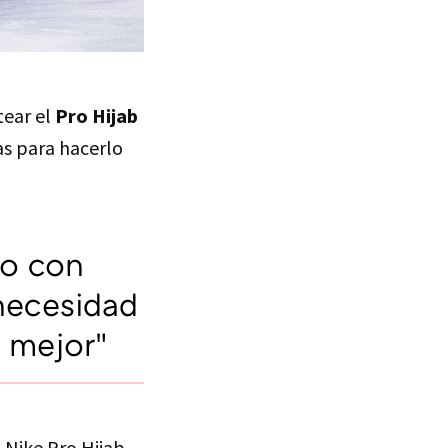
tear el
Pro Hijab
as para hacerlo
to con
 necesidad
 mejor"
 Nike Pro Hijab