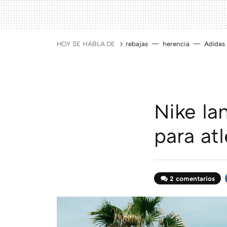
HOY SE HABLA DE
rebajas
herencia
Adidas
Nike la
para at
2 comentarios