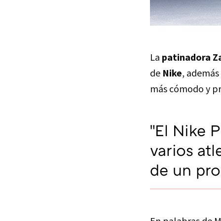
La
patinadora Za
de
Nike
, además 
más cómodo y pr
"El Nike 
varios at
de un pro
En palabras de M