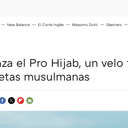
New Balance
El Corte Inglés
Massimo Dutti
Skechers
nza el Pro Hijab, un velo
letas musulmanas
FACEBOOK
TWITTER
FLIPBOARD
E-
MAIL