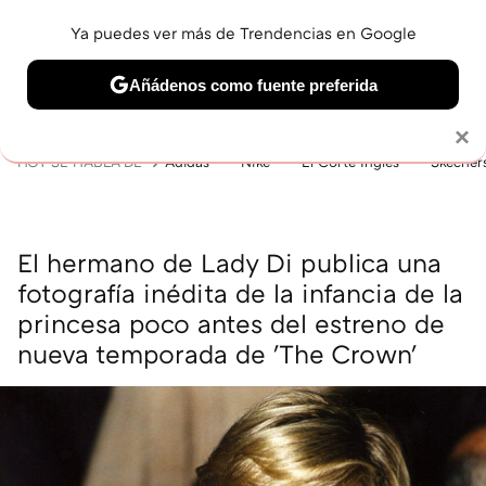
Ya puedes ver más de Trendencias en Google
MENÚ
NUEVO
Añádenos como fuente preferida
BELLEZA
SHOPPING
VIAJES
GASTRO
SNEAKERS
Solo necesitas una cuenta de Google
×
HOY SE HABLA DE
Adidas
Nike
El Corte Inglés
Skecher
El hermano de Lady Di publica una
fotografía inédita de la infancia de la
princesa poco antes del estreno de
nueva temporada de 'The Crown'