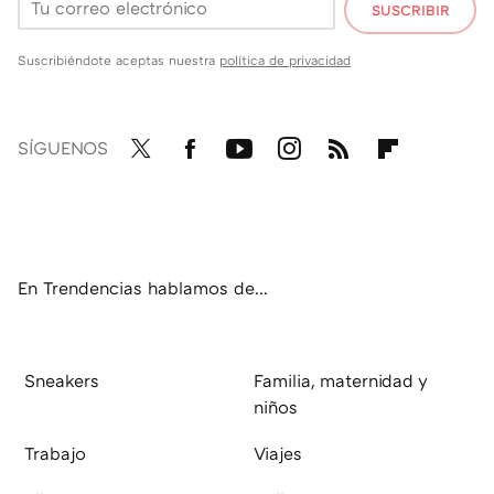
SUSCRIBIR
Suscribiéndote aceptas nuestra
política de privacidad
SÍGUENOS
Twit
Fac
You
Inst
RSS
Flip
ter
ebo
tub
agr
boa
ok
e
am
rd
En Trendencias hablamos de...
Sneakers
Familia, maternidad y
niños
Trabajo
Viajes