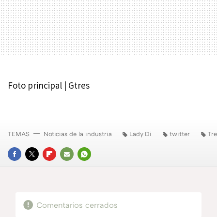
Foto principal | Gtres
TEMAS
Noticias de la industria
Lady Di
twitter
Tr
FACEBOOK
TWITTER
FLIPBOARD
E-
WHATSAPP
MAIL
Comentarios cerrados