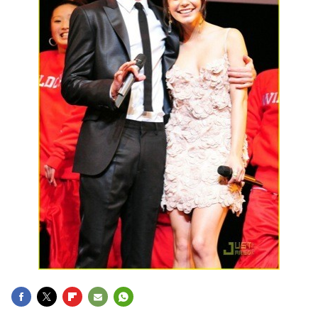
FACEBOOK
TWITTER
FLIPBOARD
E-
WHATSAPP