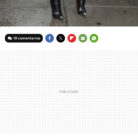
19 comentarios
FACEBOOK
TWITTER
FLIPBOARD
E-
WHATSAPP
MAIL