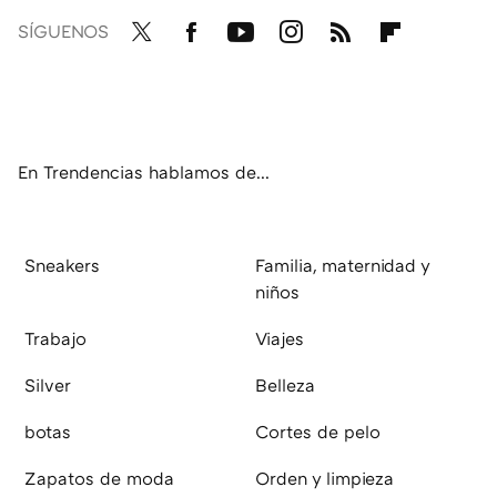
SÍGUENOS
Twit
Fac
You
Inst
RSS
Flip
ter
ebo
tub
agr
boa
ok
e
am
rd
En Trendencias hablamos de...
Sneakers
Familia, maternidad y
niños
Trabajo
Viajes
Silver
Belleza
botas
Cortes de pelo
Zapatos de moda
Orden y limpieza