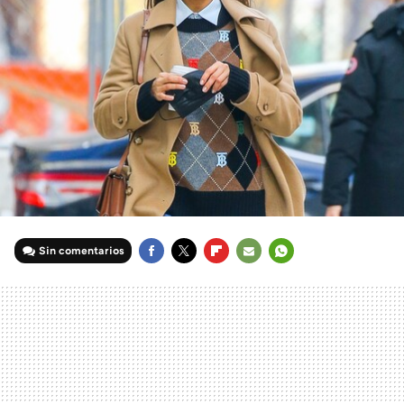
Sin comentarios
FACEBOOK
TWITTER
FLIPBOARD
E-
WHATSAPP
MAIL