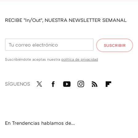
RECIBE "In/Out", NUESTRA NEWSLETTER SEMANAL
SUSCRIBIR
Suscribiéndote aceptas nuestra
política de privacidad
SÍGUENOS
Twit
Fac
You
Inst
RSS
Flip
ter
ebo
tub
agr
boa
ok
e
am
rd
En Trendencias hablamos de...