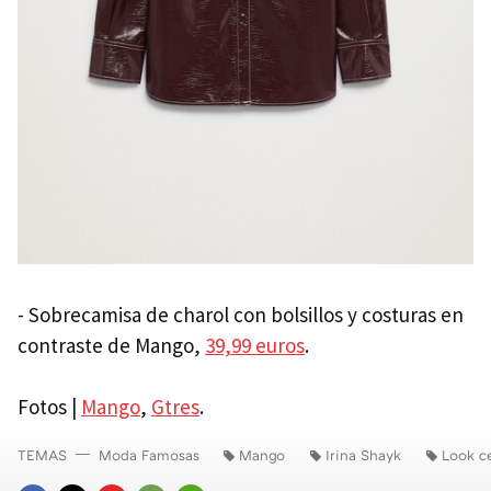
- Sobrecamisa de charol con bolsillos y costuras en
contraste de Mango,
39,99 euros
.
Fotos |
Mango
,
Gtres
.
TEMAS
Moda Famosas
Mango
Irina Shayk
Look ce