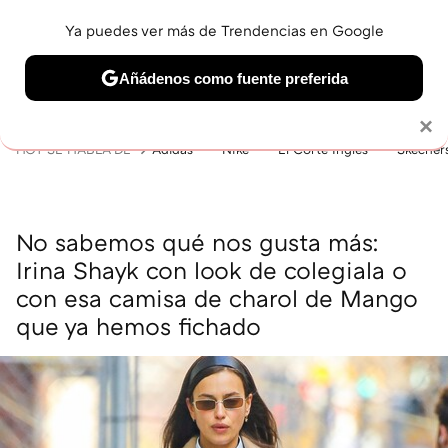
Ya puedes ver más de Trendencias en Google
MENÚ
NUEVO
Añádenos como fuente preferida
BELLEZA
SHOPPING
VIAJES
GASTRO
SNEAKERS
Solo necesitas una cuenta de Google
×
HOY SE HABLA DE
Adidas
Nike
El Corte Inglés
Skecher
No sabemos qué nos gusta más:
Irina Shayk con look de colegiala o
con esa camisa de charol de Mango
que ya hemos fichado