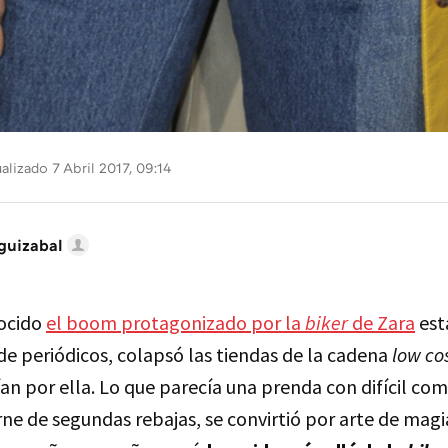
alizado 7 Abril 2017, 09:14
guizabal
nocido
el boom protagonizado por la
biker
de Zara
est
e periódicos, colapsó las tiendas de la cadena
low co
an por ella. Lo que parecía una prenda con difícil co
rne de segundas rebajas, se convirtió por arte de mag