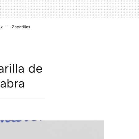
ix
Zapatillas
rilla de
labra