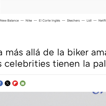
New Balance
Nike
El Corte Inglés
Skechers
Lidl
Netfl
 más allá de la biker ama
s celebrities tienen la pa
ACEBOOK
TWITTER
FLIPBOARD
E-
MAIL