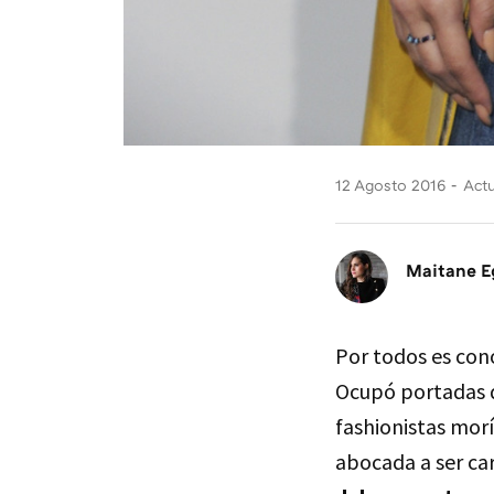
12 Agosto 2016
Actu
Maitane E
Por todos es co
Ocupó portadas d
fashionistas morí
abocada a ser ca