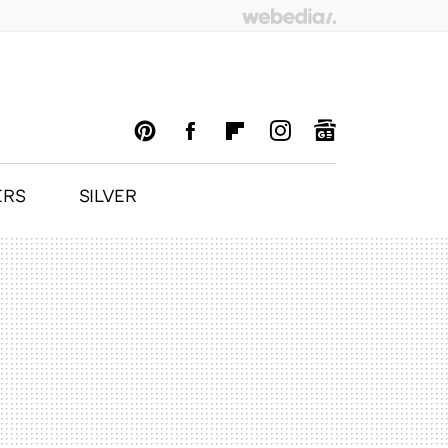
ERS
SILVER
PINTEREST
FACEBOOK
FLIPBOARD
INSTAGRAM
GOOGLENEWS