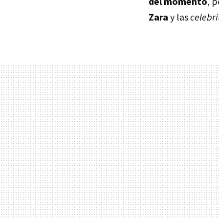
del momento
, p
Zara
y las
celebri