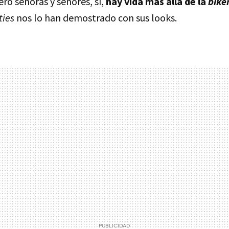
ero señoras y señores, sí,
hay vida más allá de la
bike
ties
nos lo han demostrado con sus looks.