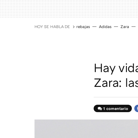
HOY SE HABLA DE
rebajas
Adidas
Zara
Hay vida
Zara: la
1 comentario
F