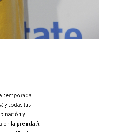
a temporada.
st
y todas las
mbinación y
ia en
la prenda
it