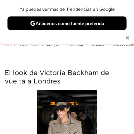
Ya puedes ver más de Trendencias en Google
MENÚ
NUEVO
Añádenos como fuente preferida
BELLEZA
SHOPPING
VIAJES
GASTRO
SNEAKERS
Solo necesitas una cuenta de Google
×
HOY SE HABLA DE
rebajas
herencia
Adidas
New Balan
El look de Victoria Beckham de
vuelta a Londres