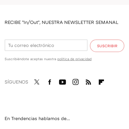
RECIBE "In/Out", NUESTRA NEWSLETTER SEMANAL
SUSCRIBIR
Suscribiéndote aceptas nuestra
política de privacidad
SÍGUENOS
Twit
Fac
You
Inst
RSS
Flip
ter
ebo
tub
agr
boa
ok
e
am
rd
En Trendencias hablamos de...