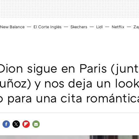
New Balance
El Corte Inglés
Skechers
Lidl
Netflix
Zap
Dion sigue en Paris (jun
ñoz) y nos deja un loo
o para una cita romántic
FACEBOOK
TWITTER
FLIPBOARD
E-