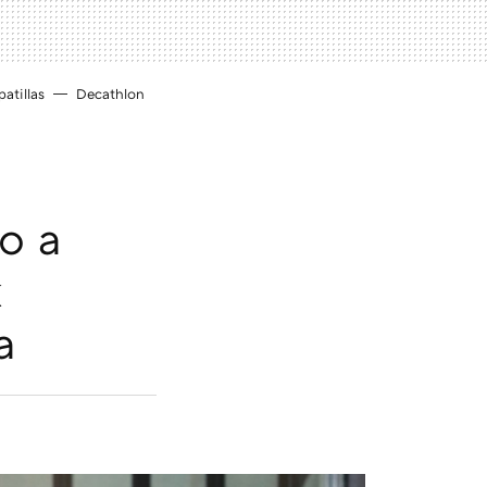
atillas
Decathlon
to a
k
a