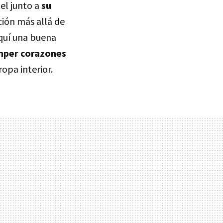
tel junto a
su
ción más allá de
aquí una buena
mper corazones
opa interior.