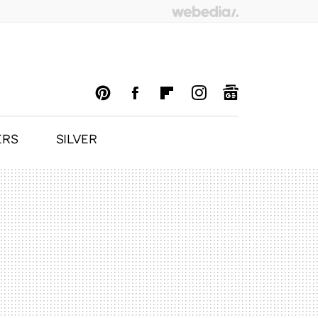
ERS
SILVER
PINTEREST
FACEBOOK
FLIPBOARD
INSTAGRAM
GOOGLENEWS