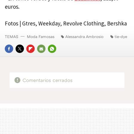
euros.
Fotos | Gtres, Weekday, Revolve Clothing, Bershka
TEMAS
Moda Famosas
Alessandra Ambrosio
tie-dye
FACEBOOK
TWITTER
FLIPBOARD
E-
WHATSAPP
MAIL
Comentarios cerrados