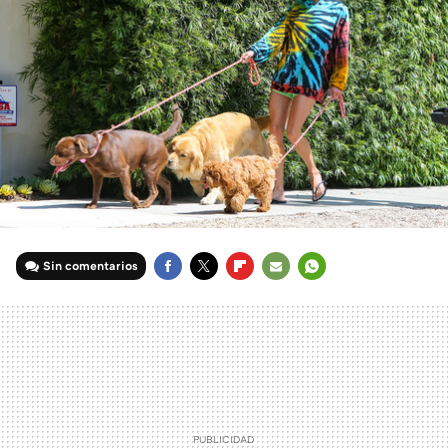
Sin comentarios
FACEBOOK
TWITTER
FLIPBOARD
E-
WHATSAPP
MAIL