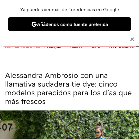
Ya puedes ver más de Trendencias en Google
MENÚ
NUEVO
Añádenos como fuente preferida
BELLEZA
SHOPPING
VIAJES
GASTRO
SNEAKERS
Solo necesitas una cuenta de Google
×
HOY SE HABLA DE
rebajas
Adidas
Zara
New Balance
Alessandra Ambrosio con una
llamativa sudadera tie dye: cinco
modelos parecidos para los días que
más frescos