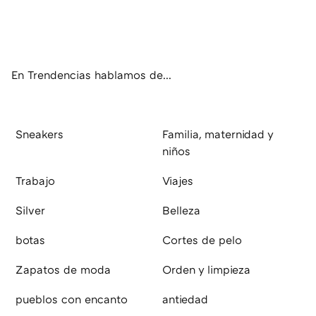
Twit
Fac
You
Inst
RSS
Flip
ter
ebo
tub
agr
boa
ok
e
am
rd
En Trendencias hablamos de...
Sneakers
Familia, maternidad y
niños
Trabajo
Viajes
Silver
Belleza
botas
Cortes de pelo
Zapatos de moda
Orden y limpieza
pueblos con encanto
antiedad