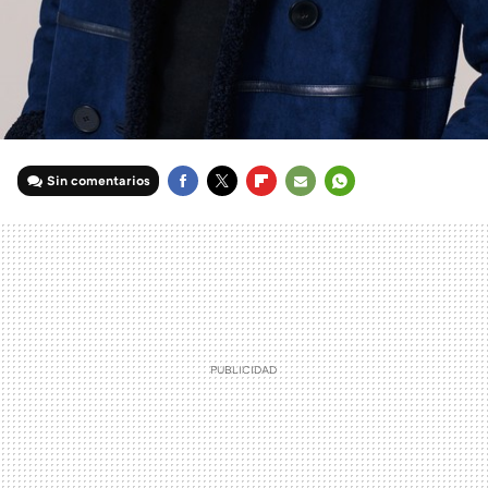
Sin comentarios
FACEBOOK
TWITTER
FLIPBOARD
E-
WHATSAPP
MAIL