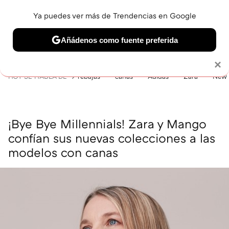
Ya puedes ver más de Trendencias en Google
MENÚ
NUEVO
Añádenos como fuente preferida
BELLEZA
SHOPPING
VIAJES
GASTRO
SNEAKERS
Solo necesitas una cuenta de Google
×
HOY SE HABLA DE
rebajas
canas
Adidas
Zara
New 
¡Bye Bye Millennials! Zara y Mango
confían sus nuevas colecciones a las
modelos con canas