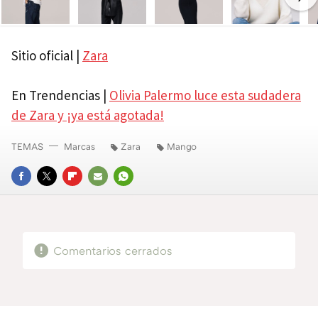
Ne
Sitio oficial |
Zara
En Trendencias |
Olivia Palermo luce esta sudadera
de Zara y ¡ya está agotada!
TEMAS
Marcas
Zara
Mango
FACEBOOK
TWITTER
FLIPBOARD
E-
WHATSAPP
MAIL
Comentarios cerrados