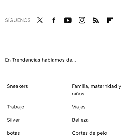
SÍGUENOS
Twit
Fac
You
Inst
RSS
Flip
ter
ebo
tub
agr
boa
ok
e
am
rd
En Trendencias hablamos de...
Sneakers
Familia, maternidad y
niños
Trabajo
Viajes
Silver
Belleza
botas
Cortes de pelo