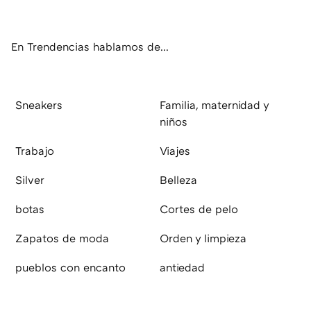
ter
ebo
tub
agr
boa
ok
e
am
rd
En Trendencias hablamos de...
Sneakers
Familia, maternidad y
niños
Trabajo
Viajes
Silver
Belleza
botas
Cortes de pelo
Zapatos de moda
Orden y limpieza
pueblos con encanto
antiedad