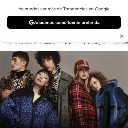
Ya puedes ver más de Trendencias en Google
MENÚ
NUEVO
Añádenos como fuente preferida
BELLEZA
SHOPPING
VIAJES
GASTRO
SNEAKERS
Solo necesitas una cuenta de Google
×
HOY SE HABLA DE
Adidas
Nike
El Corte Inglés
Skecher