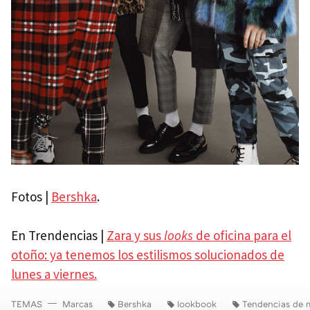
Fotos |
Bershka
.
En Trendencias |
Zara y sus
looks
de oficina para el
otoño: ya tenemos los estilismos solucionados de
lunes a viernes.
TEMAS
Marcas
Bershka
lookbook
Tendencias de 