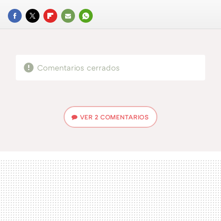
FACEBOOK
TWITTER
FLIPBOARD
E-
WHATSAPP
MAIL
Comentarios cerrados
VER
2 COMENTARIOS