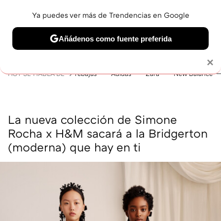
Ya puedes ver más de Trendencias en Google
MENÚ
NUEVO
Añádenos como fuente preferida
BELLEZA
SHOPPING
VIAJES
GASTRO
SNEAKERS
Solo necesitas una cuenta de Google
×
HOY SE HABLA DE
rebajas
Adidas
Zara
New Balance
La nueva colección de Simone
Rocha x H&M sacará a la Bridgerton
(moderna) que hay en ti