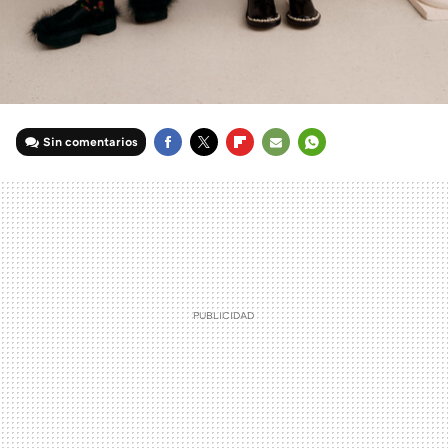
Sin comentarios
FACEBOOK
TWITTER
FLIPBOARD
E-
WHATSAPP
MAIL