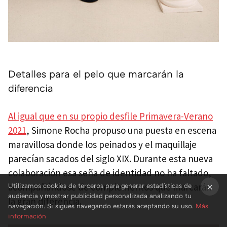
Detalles para el pelo que marcarán la
diferencia
Al igual que en su propio desfile Primavera-Verano
2021
, Simone Rocha propuso una puesta en escena
maravillosa donde los peinados y el maquillaje
parecían sacados del siglo XIX. Durante esta nueva
colaboración esa seña de identidad no ha faltado,
acompañándose de complementos que marcarán
Utilizamos cookies de terceros para generar estadísticas de
audiencia y mostrar publicidad personalizada analizando tu
la gran diferencia.
×
navegación. Si sigues navegando estarás aceptando su uso.
Más
información