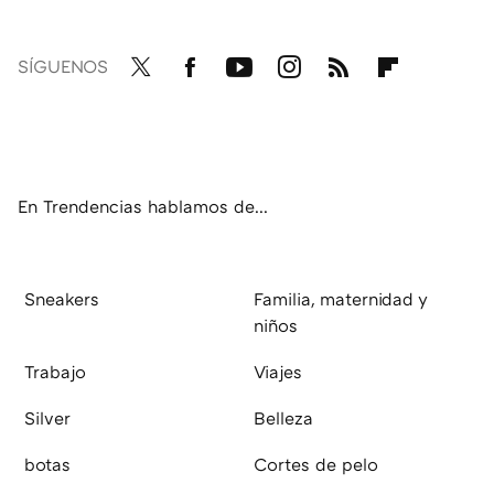
SÍGUENOS
Twit
Fac
You
Inst
RSS
Flip
ter
ebo
tub
agr
boa
ok
e
am
rd
En Trendencias hablamos de...
Sneakers
Familia, maternidad y
niños
Trabajo
Viajes
Silver
Belleza
botas
Cortes de pelo