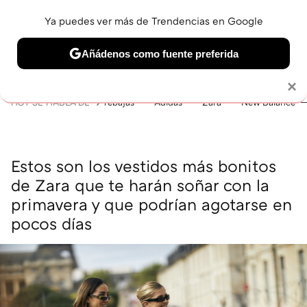
Ya puedes ver más de Trendencias en Google
MENÚ
NUEVO
Añádenos como fuente preferida
BELLEZA
SHOPPING
VIAJES
GASTRO
SNEAKERS
Solo necesitas una cuenta de Google
×
HOY SE HABLA DE
rebajas
Adidas
Zara
New Balance
Estos son los vestidos más bonitos
de Zara que te harán soñar con la
primavera y que podrían agotarse en
pocos días