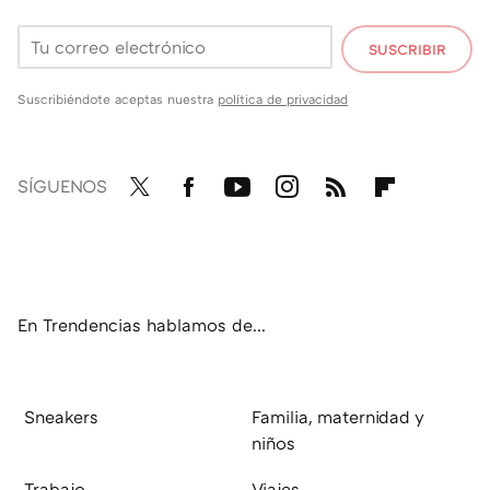
SUSCRIBIR
Suscribiéndote aceptas nuestra
política de privacidad
SÍGUENOS
Twit
Fac
You
Inst
RSS
Flip
ter
ebo
tub
agr
boa
ok
e
am
rd
En Trendencias hablamos de...
Sneakers
Familia, maternidad y
niños
Trabajo
Viajes