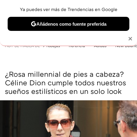
Ya puedes ver más de Trendencias en Google
MENÚ
NUEVO
Añádenos como fuente preferida
BELLEZA
SHOPPING
VIAJES
GASTRO
SNEAKERS
Solo necesitas una cuenta de Google
×
HOY SE HABLA DE
rebajas
herencia
Adidas
New Balan
¿Rosa millennial de pies a cabeza?
Céline Dion cumple todos nuestros
sueños estilísticos en un solo look