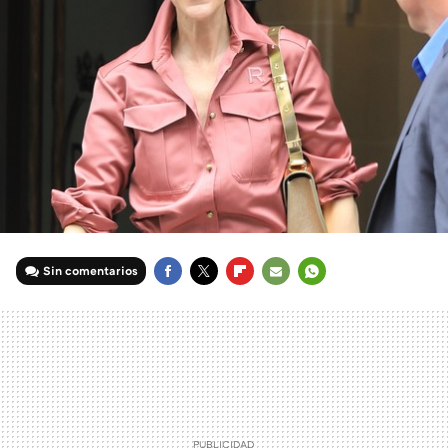
Sin comentarios
FACEBOOK
TWITTER
FLIPBOARD
E-
WHATSAPP
MAIL