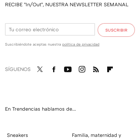
RECIBE "In/Out", NUESTRA NEWSLETTER SEMANAL
SUSCRIBIR
Suscribiéndote aceptas nuestra
política de privacidad
SÍGUENOS
Twit
Fac
You
Inst
RSS
Flip
ter
ebo
tub
agr
boa
ok
e
am
rd
En Trendencias hablamos de...
Sneakers
Familia, maternidad y