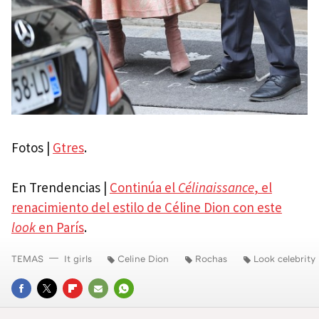
Fotos |
Gtres
.
En Trendencias |
Continúa el
Célinaissance
, el
renacimiento del estilo de Céline Dion con este
look
en París
.
TEMAS
It girls
Celine Dion
Rochas
Look celebrity
FACEBOOK
TWITTER
FLIPBOARD
E-
WHATSAPP