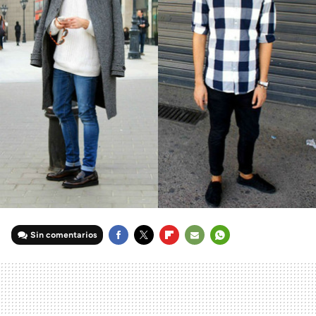
Sin comentarios
FACEBOOK
TWITTER
FLIPBOARD
E-
WHATSAPP
MAIL