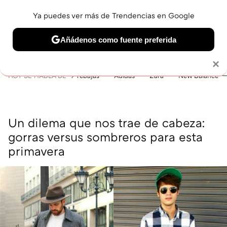
Ya puedes ver más de Trendencias en Google
MENÚ
NUEVO
Añádenos como fuente preferida
BELLEZA
SHOPPING
VIAJES
GASTRO
SNEAKERS
Solo necesitas una cuenta de Google
×
HOY SE HABLA DE
rebajas
Adidas
Zara
New Balance
Un dilema que nos trae de cabeza:
gorras versus sombreros para esta
primavera