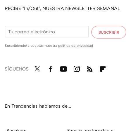
RECIBE "In/Out", NUESTRA NEWSLETTER SEMANAL
SUSCRIBIR
Suscribiéndote aceptas nuestra
política de privacidad
SÍGUENOS
Twit
Fac
You
Inst
RSS
Flip
ter
ebo
tub
agr
boa
ok
e
am
rd
En Trendencias hablamos de...
Sneakers
Familia, maternidad y