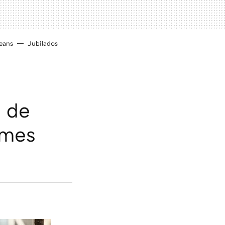
eans
Jubilados
o de
ames