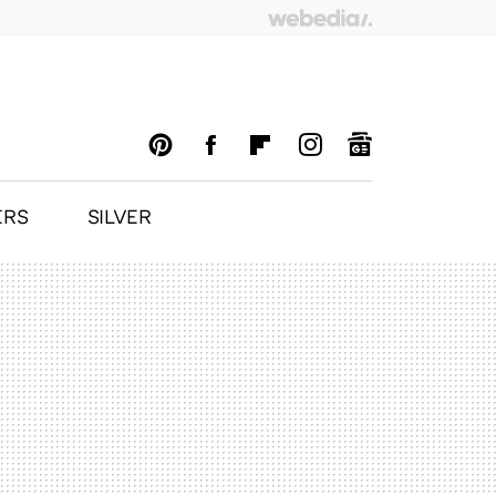
ERS
SILVER
PINTEREST
FACEBOOK
FLIPBOARD
INSTAGRAM
GOOGLENEWS