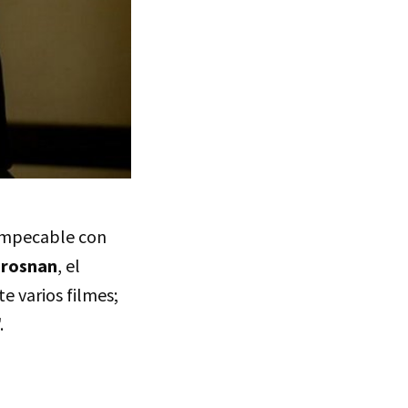
 impecable con
Brosnan
, el
te varios filmes;
.