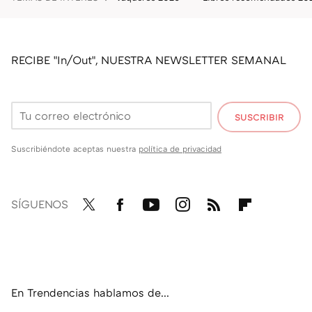
RECIBE "In/Out", NUESTRA NEWSLETTER SEMANAL
SUSCRIBIR
Suscribiéndote aceptas nuestra
política de privacidad
SÍGUENOS
Twit
Fac
You
Inst
RSS
Flip
ter
ebo
tub
agr
boa
ok
e
am
rd
En Trendencias hablamos de...