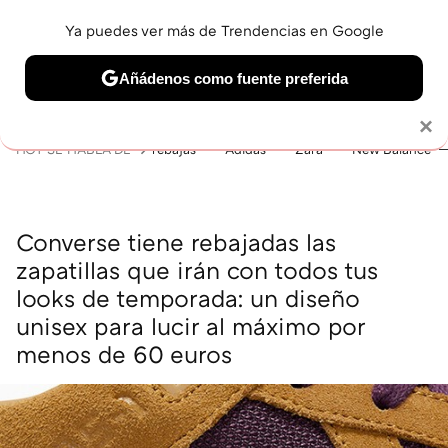
Ya puedes ver más de Trendencias en Google
MENÚ
NUEVO
Añádenos como fuente preferida
BELLEZA
SHOPPING
VIAJES
GASTRO
SNEAKERS
Solo necesitas una cuenta de Google
×
HOY SE HABLA DE
rebajas
Adidas
Zara
New Balance
Converse tiene rebajadas las
zapatillas que irán con todos tus
looks de temporada: un diseño
unisex para lucir al máximo por
menos de 60 euros