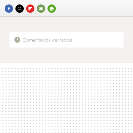
FACEBOOK
TWITTER
FLIPBOARD
E-
WHATSAPP
MAIL
Comentarios cerrados