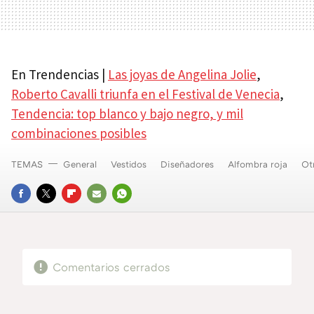
En Trendencias |
Las joyas de Angelina Jolie
,
Roberto Cavalli triunfa en el Festival de Venecia
,
Tendencia: top blanco y bajo negro, y mil
combinaciones posibles
TEMAS
General
Vestidos
Diseñadores
Alfombra roja
Ot
FACEBOOK
TWITTER
FLIPBOARD
E-
WHATSAPP
MAIL
Comentarios cerrados