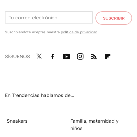
SUSCRIBIR
Suscribiéndote aceptas nuestra
política de privacidad
SÍGUENOS
Twit
Fac
You
Inst
RSS
Flip
ter
ebo
tub
agr
boa
ok
e
am
rd
En Trendencias hablamos de...
Sneakers
Familia, maternidad y
niños