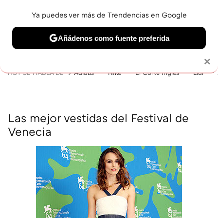
Ya puedes ver más de Trendencias en Google
MENÚ
NUEVO
Añádenos como fuente preferida
BELLEZA
SHOPPING
VIAJES
GASTRO
SNEAKERS
Solo necesitas una cuenta de Google
×
HOY SE HABLA DE
Adidas
Nike
El Corte Inglés
Lidl
Las mejor vestidas del Festival de
Venecia