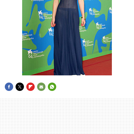
FACEBOOK
TWITTER
FLIPBOARD
E-
WHATSAPP
MAIL